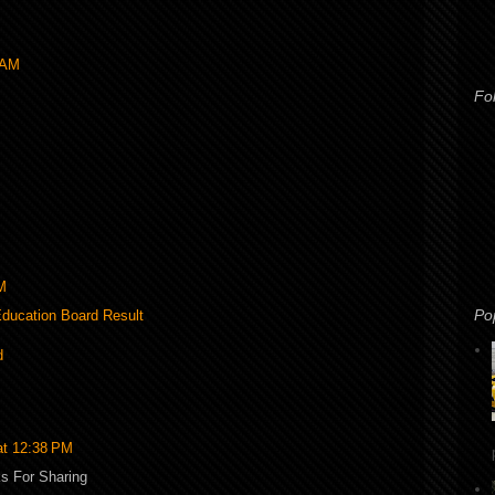
 AM
Fo
AM
Po
ducation Board Result
d
at 12:38 PM
ks For Sharing