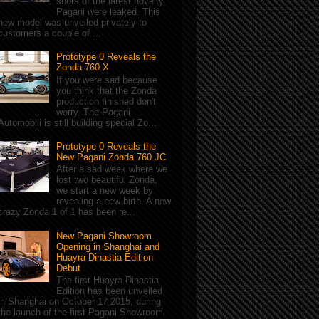
shots of the latest novelty
Pagani were leaked. This
new model was unveiled privately to
customers a couple of ...
Prototype 0 Reveals the
Zonda 760 X
If you were sad because
you think that the Zonda
production finished don't
worry. The Pagani
Automobili is still building special Zo...
Prototype 0 Reveals the
New Pagani Zonda 760 JC
After a sad week where we
lost two beautiful Zonda,
we start a new week by
revealing a new birth. A new
crazy Zonda 1 of 1 has been re...
New Pagani Showroom
Opening in Shanghai and
Huayra Dinastia Edition
Debut
The first Huayra Dinastia
Edition has been unveiled
in Shanghai on October 17 2015, during
the launch of the first Pagani Showroom