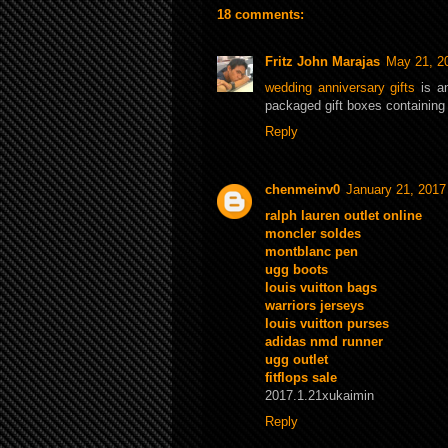
18 comments:
Fritz John Marajas
May 21, 2
wedding anniversary gifts
is an
packaged gift boxes containing h
Reply
chenmeinv0
January 21, 2017
ralph lauren outlet online
moncler soldes
montblanc pen
ugg boots
louis vuitton bags
warriors jerseys
louis vuitton purses
adidas nmd runner
ugg outlet
fitflops sale
2017.1.21xukaimin
Reply