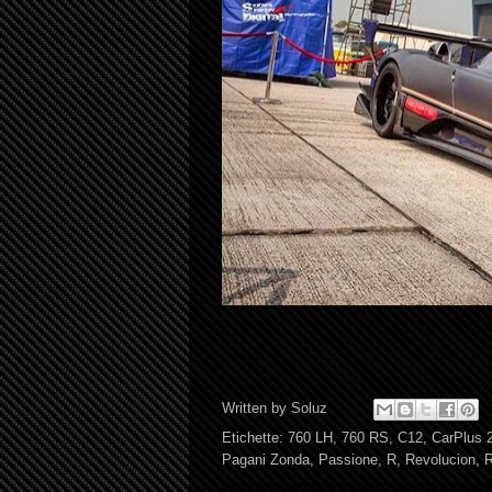
Written by
Soluz
Etichette:
760 LH
,
760 RS
,
C12
,
CarPlus 2
Pagani Zonda
,
Passione
,
R
,
Revolucion
,
R