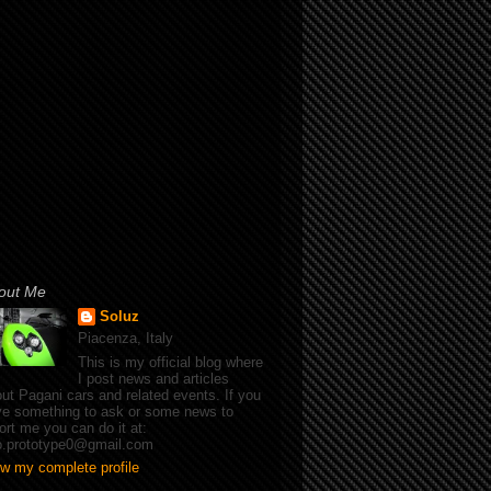
out Me
Soluz
Piacenza, Italy
This is my official blog where
I post news and articles
ut Pagani cars and related events. If you
e something to ask or some news to
ort me you can do it at:
fo.prototype0@gmail.com
w my complete profile