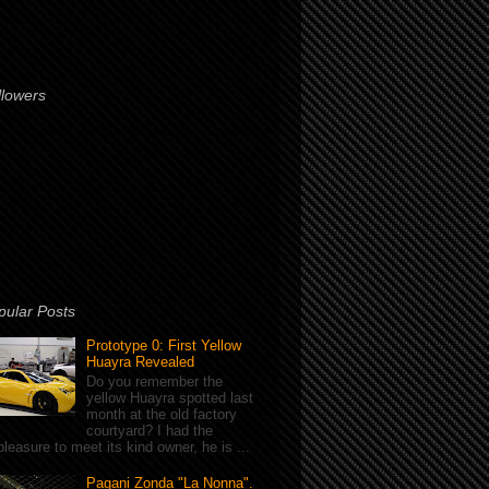
llowers
pular Posts
Prototype 0: First Yellow
Huayra Revealed
Do you remember the
yellow Huayra spotted last
month at the old factory
courtyard? I had the
pleasure to meet its kind owner, he is ...
Pagani Zonda "La Nonna".