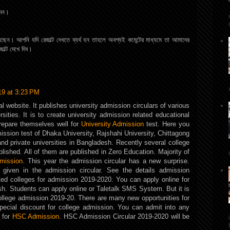
 দেন।
ছেন। আপনি যদি রেজাল্ট দেখতে ব্যর্থ হন তাহলে অবশ্যই কমেন্টের মাধ্যমে তা আমাদের
ল্ট দেখে দিব।
019 at 3:23 PM
l website. It publishes university admission circulars of various
rsities. It is to create university admission related educational
prepare themselves well for
University Admission
test. Here you
mission test of Dhaka University, Rajshahi University, Chittagong
 and private universities in Bangladesh. Recently several college
lished. All of them are published in Zero Education. Majority of
mission
. This year the admission circular has a new surprise.
e given in the admission circular. See the details admission
liated colleges for admission 2019-2020. You can apply online for
h. Students can apply online or Taletalk SMS System. But it is
ollege admission 2019-20. There are many new opportunities for
pecial discount for college admission. You can admit into any
 for
HSC Admission
. HSC Admission Circular 2019-2020 will be