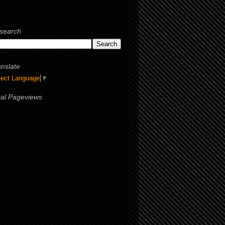
search
anslate
lect Language
▼
tal Pageviews