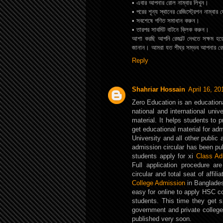
• এবার আপনার রোল নাম্বার লিখুন।
• পরের শূন্য স্থানের রেজিস্ট্রেশন নাম্বার
• সবশেষে গণিত সমাধান করুন।
• তারপর সাবমিট বাটনে ক্লিক করুন।
আশা করছি আপনি রেজাল্ট দেখতে সক্ষম হয়ে
জানান। আমরা যত শীঘ্র সম্ভব আপনার রেজা
Reply
Shahriar Hossain
April 16, 2
Zero Education is an educationa
national and international unive
material. It helps students to 
get educational material for ad
University and all other public
admission circular has been pub
students apply for xi
Class Ad
Full application procedure ar
circular and total seat of affi
College Admission
in Banglades
easy for online to apply HSC c
students. This time they get s
government and private college
published very soon.