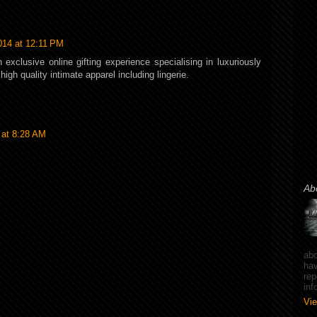
014 at 12:11 PM
 exclusive online gifting experience specialising in luxuriously
igh quality intimate apparel including lingerie.
 at 8:28 AM
Ab
abo
hav
rep
in
Vie