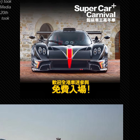
) took
 Media
 20th
s took