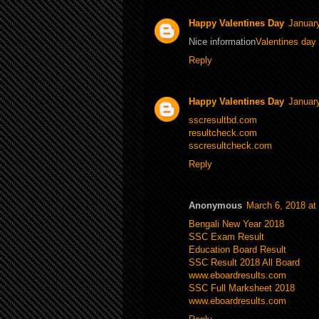
Happy Valentines Day
Januar
Nice information
Valentines da
Reply
Happy Valentines Day
Januar
sscresultbd.com
resultcheck.com
sscresultcheck.com
Reply
Anonymous
March 6, 2018 at
Bengali New Year 2018
SSC Exam Result
Education Board Result
SSC Result 2018 All Board
www.eboardresults.com
SSC Full Marksheet 2018
www.eboardresults.com