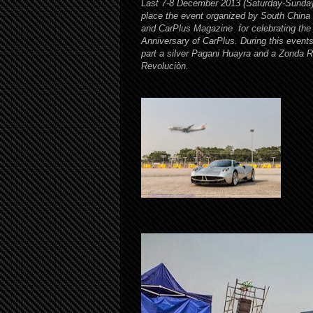
Last 7-8 December 2013 (Saturday-Sunday
place the event organized by
South China
and
CarPlus Magazine
for celebrating the
Anniversary of CarPlus. During this event
part a silver Pagani Huayra and a Zonda R
Revoluciòn.