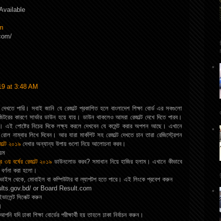
Available
am
com/
019 at 3:48 AM
দেখতে পারি। সবাই জানি যে রেজাল্ট প্রকাশিত হলে বাংলাদেশ শিক্ষা বোর্ড এর সবগুলো
জিটরের কারণে সার্ভার ডাউন হয়ে যায়। ডাউন থাকলেও আমরা রেজাল্ট দেখে দিতে পারব।
 এই পোষ্টের নিচের দিকে লক্ষ্য করলে দেখবেন যে কমেন্ট করার অপশন আছে। এখানে
রোল নাম্বার লিখে দিবেন। আর যারা মার্কশিট সহ রেজাল্ট দেখতে চান তারা রেজিস্ট্রেশন
াল্ট ২০১৯
দেখার অন্যান্য উপায় গুলো নিয়ে আলোচনা করব।
য়ম
রি ৩য় বর্ষের রেজাল্ট ২০১৯
ডাউনলোড করব? সমাধান নিয়ে হাজির হলাম। এখানে কীভাবে
ম বর্ণনা করা হলো।
ভাইস থেকে, মোবাইল বা কম্পিউটার বা ল্যাপটপ হতে পারে। এই লিংকে প্রবেশ করুন
ults.gov.bd/ or Board Result.com
ালেন্ট সিলেক্ট করুন
।
পনি যদি ঢাকা শিক্ষা বোর্ডের পরীক্ষার্থী হয় তাহলে ঢাকা নির্বাচন করুন।