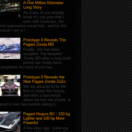
A One Million Kilometer
Long Story
As many of you already
know it's one year that I
work with Lovecars, the
first automotive social hub , and for this
reason I am a l...
Prototype 0 Reveals The
Pagani Zonda MD
Finally, she has been
revealed. The beautiful
Zonda MD after a long build
period has finally been
completed. As most of you hav...
Prototype 0 Reveals the
New Pagani Zonda ZoZo
We are pleased to be the
first to share this beauty,
and after a bad period
where we lost two Zonda, is
good to see new models taking li...
Pagani Huayra BC - 150 kg
Lighter and 100 hp More
Powerful
A few days ago, some spy