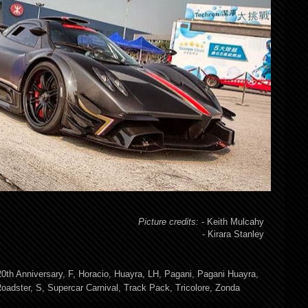
Picture credits:
-
Keith Mulcahy
-
Kirara Stanley
0th Anniversary
,
F
,
Horacio
,
Huayra
,
LH
,
Pagani
,
Pagani Huayra
,
oadster
,
S
,
Supercar Carnival
,
Track Pack
,
Tricolore
,
Zonda